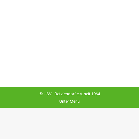
2. Lothar – Schäfer – Gedenkturnier
Hundesport
Von
Admin@
6. Juni 2022
Am 05.06.2022 konnte nach längerer Pause wieder ein
Spürhundesport….
© HSV - Betziesdorf e.V. seit 1964
Unter Menü