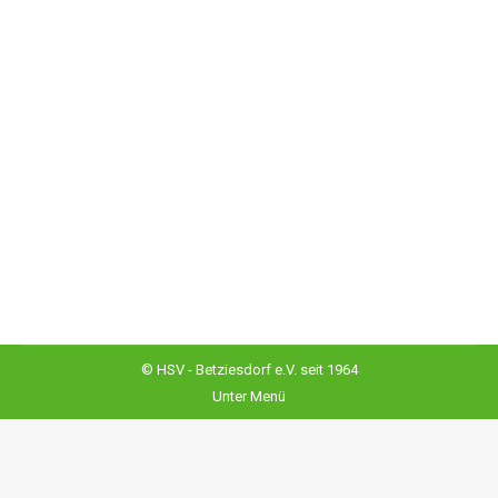
Seminar mit Lutz Jäckel beim HSV
Betziesdorf
Hundesport
Von
Admin@
18. April 2024
Am 13/14.04.2024 fand beim HSV Betziesdorf ein THS
– / Unterordnungsseminar mit Lutz Jäckel statt….
© HSV - Betziesdorf e.V. seit 1964
Unter Menü