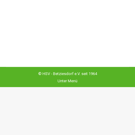
Ergebnislisten THS Turnier
29./30.06.24
Hundesport
Von
Admin@
8. Juli 2024
Hier die Ergebnislisten….
© HSV - Betziesdorf e.V. seit 1964
Unter Menü