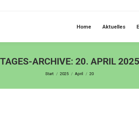
Home
Aktuelles
TAGES-ARCHIVE:
20. APRIL 202
Sie befinden sich hier:
Start
2025
April
20