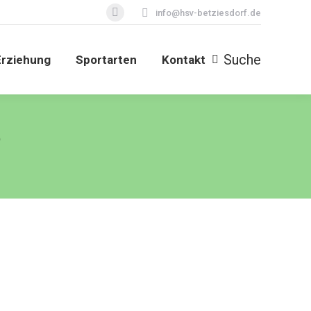
info@hsv-betziesdorf.de
Facebook
page
opens
Suche
Erziehung
Sportarten
Kontakt
Search:
in
new
window
5