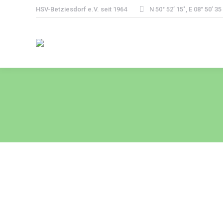
HSV-Betziesdorf e.V. seit 1964
N 50° 52’ 15″, E 08° 50’ 35