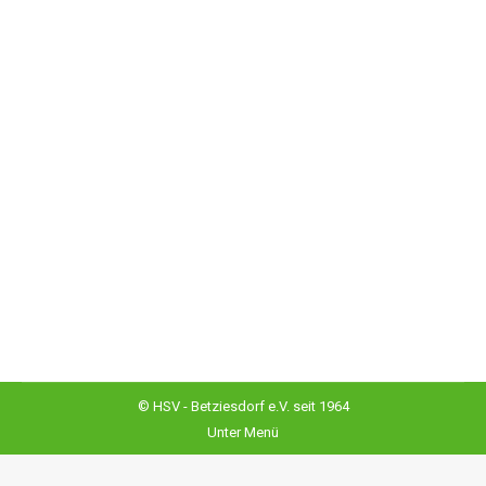
Begleithunde- und internationale
Begleithundeprüfungen (IBGH) am
09.11.2025 in Betziesdorf
Hundesport
Von
Admin@
10. November 2025
Am 09.11.2025 richtete der HSV Betziesdorf eine
internationale Begleithundeprüfungen (IBGH)
einschließlich einer Begleithundeprüfung/VT auf dem
eigenen Vereinsgelände aus….
© HSV - Betziesdorf e.V. seit 1964
Unter Menü