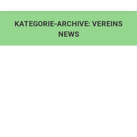
KATEGORIE-ARCHIVE:
VEREINS
NEWS
Sie befinden sich hier:
Vereins – Termine 2026
Vereins news
Von
Admin@
1. Januar 2026
Termine 2025