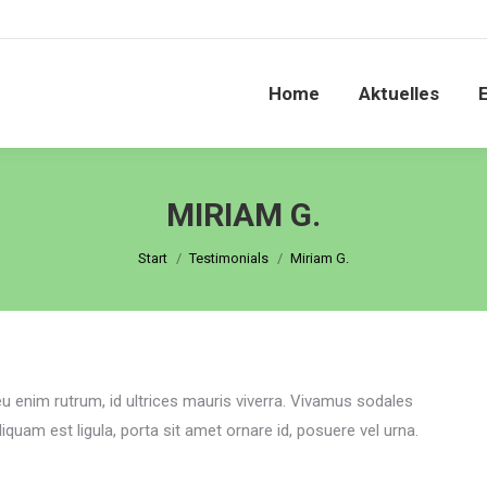
Home
Aktuelles
Home
Aktuelles
MIRIAM G.
Sie befinden sich hier:
Start
Testimonials
Miriam G.
 enim rutrum, id ultrices mauris viverra. Vivamus sodales
quam est ligula, porta sit amet ornare id, posuere vel urna.