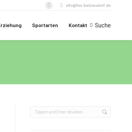
info@hsv-betziesdorf.de
Facebook
Suche
Erziehung
Sportarten
Kontakt
Search:
page
opens
Suche
Erziehung
Sportarten
Kontakt
Search:
in
new
window
Search: