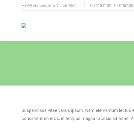
HSV-Betziesdorf e.V. seit 1964
N 50° 52’ 15″, E 08° 50’ 35
Suspendisse vitae varius ipsum. Nam elementum lectus eu
condimentum eros, in tempus magna facilisis sit amet. Ali